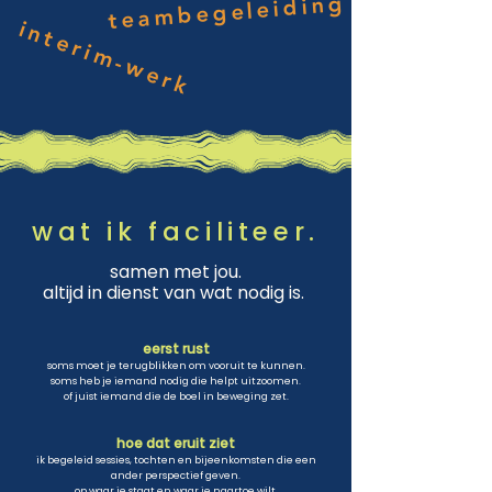
teambegeleiding
interim-werk
wat ik faciliteer.
samen met jou.
altijd in dienst van wat nodig is.
eerst rust
soms moet je terugblikken om vooruit te kunnen.
soms heb je iemand nodig die helpt uitzoomen.
of juist iemand die de boel in beweging zet.
hoe dat eruit ziet
ik begeleid sessies, tochten en bijeenkomsten die
een
ander perspectief geven.
op waar je staat en waar je naartoe wilt.