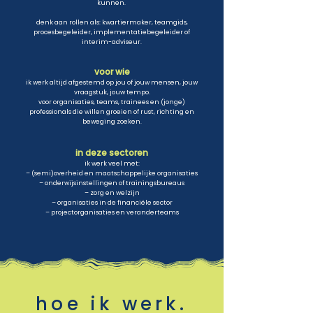
kunnen.
denk aan rollen als: kwartiermaker, teamgids,
procesbegeleider, implementatiebegeleider of
interim-adviseur.
voor wie
ik werk altijd afgestemd op jou of jouw mensen,
jouw
vraagstuk, jouw tempo.
voor organisaties, teams, trainees en (jonge)
professionals die willen groeien
of rust, richting en
beweging zoeken.
in deze sectoren
ik werk veel met:
– (semi)overheid en maatschappelijke organisaties
– onderwijsinstellingen of trainingsbureaus
– zorg en welzijn
– organisaties in de financiële sector
– projectorganisaties en veranderteams
hoe ik werk.