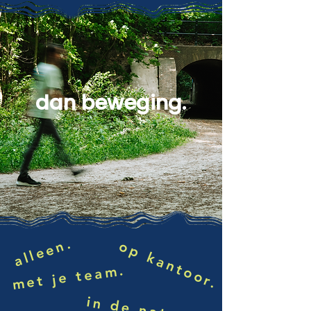
dan beweging.
alleen.
op kantoor.
met je team.
in de natuur.