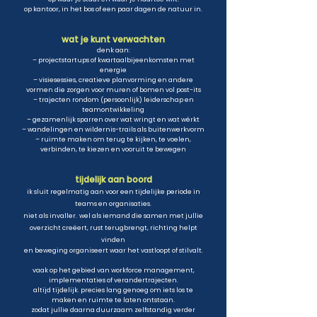
op kantoor, in het bos of een paar dagen de natuur in.
wat je kunt verwachten
denk aan:
– projectstartups of kwartaalbijeenkomsten met
energie
– visiesessies, creatieve planvorming en andere
vormen die zorgen voor muren of bomen vol post-its
– trajecten rondom (persoonlijk) leiderschap en
teamontwikkeling
– gezamenlijk sparren over wat wringt en wat wérkt
– wandelingen en wildernis-trails als buitenwerkvorm
– ruimte maken om terug te kijken, te voelen,
verbinden, te kiezen en vooruit te bewegen
tijdelijk aan boord
ik sluit regelmatig aan voor een tijdelijke periode in
teams en organisaties.
niet als invaller.
wel als iemand die samen met jullie
overzicht creëert, rust terugbrengt, richting helpt
vinden
en beweging organiseert waar het vastloopt of stilvalt.
vaak op het gebied van workforce management,
implementaties of verandertrajecten.
altijd tijdelijk. precies lang genoeg om iets los te
maken en ruimte te laten ontstaan.
zodat jullie daarna duurzaam zelfstandig verder