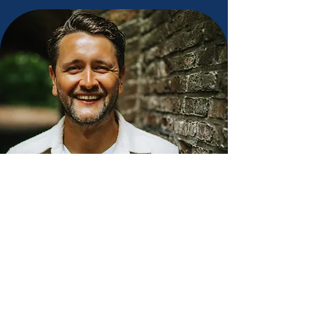
een greep uit mijn
opdrachtgevers.